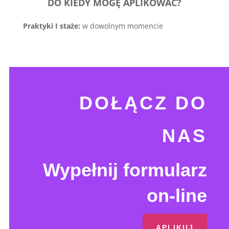
DO KIEDY MOGĘ APLIKOWAĆ?
Praktyki I staże:
w dowolnym momencie
DOŁĄCZ DO
NAS
Wypełnij formularz
on-line
APLIKUJ