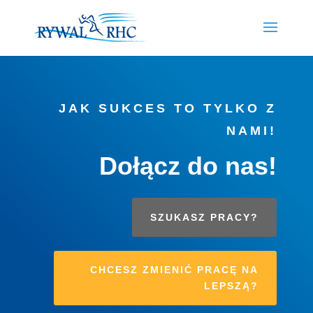
JAK SUKCES TO TYLKO Z
NAMI!
Dołącz do nas!
SZUKASZ PRACY?
CHCESZ ZMIENIĆ PRACĘ NA
LEPSZĄ?